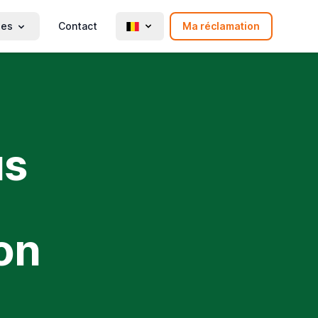
ies
Contact
Ma réclamation
us
on