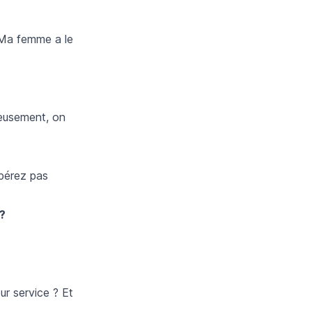
Ma femme a le
reusement, on
spérez pas
 ?
ur service ? Et