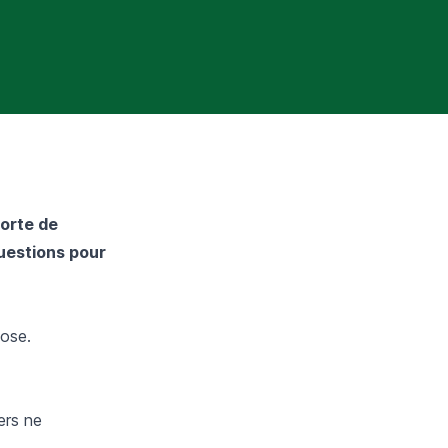
sorte de
questions pour
hose.
ers ne