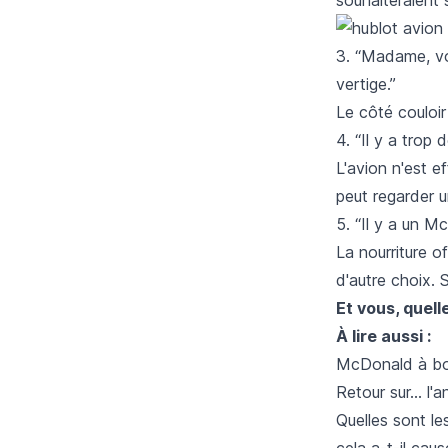
3. “Madame, v
vertige.”
Le côté couloir
4. “Il y a trop 
L'avion n'est e
peut regarder u
5. “Il y a un M
La nourriture o
d'autre choix. 
Et vous, quell
À lire aussi :
McDonald à bor
Retour sur... l'
Quelles sont le
cela a-t-il cau