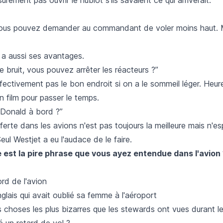
ous pouvez demander au commandant de voler moins haut. 
 a aussi ses avantages.
de bruit, vous pouvez arrêter les réacteurs ?”
ffectivement pas le bon endroit si on a le sommeil léger. Heu
n film pour passer le temps.
cDonald à bord ?”
fferte dans les avions n'est pas toujours la meilleure mais n'e
Seul
Westjet
a eu l'audace de le faire.
e est la pire phrase que vous ayez entendue dans l'avion
d de l'avion
anglais qui avait oublié sa femme à l'aéroport
s choses les plus bizarres que les stewards ont vues durant le
sé un retard de vol ?