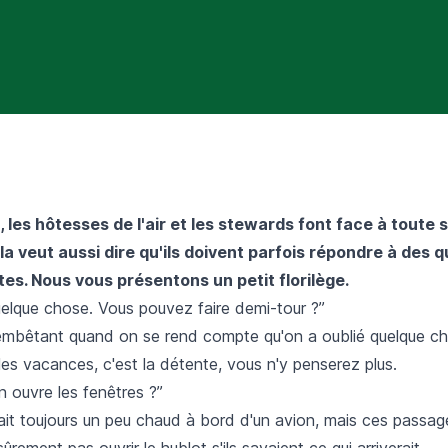
 les hôtesses de l'air et les stewards font face à toute 
a veut aussi dire qu'ils doivent parfois répondre à des 
ites. Nous vous présentons un petit florilège.
 quelque chose. Vous pouvez faire demi-tour ?”
 embêtant quand on se rend compte qu'on a oublié quelque c
es vacances, c'est la détente, vous n'y penserez plus.
 ouvre les fenêtres ?”
il fait toujours un peu chaud à bord d'un avion, mais ces passag
ûrement pas ouvrir le hublot s'ils savaient ce qui arriverait.