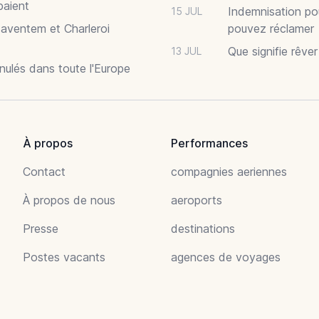
paient
Indemnisation po
15 JUL
Zaventem et Charleroi
pouvez réclamer
Que signifie rêve
13 JUL
nnulés dans toute l'Europe
À propos
Performances
Contact
compagnies aeriennes
À propos de nous
aeroports
Presse
destinations
Postes vacants
agences de voyages