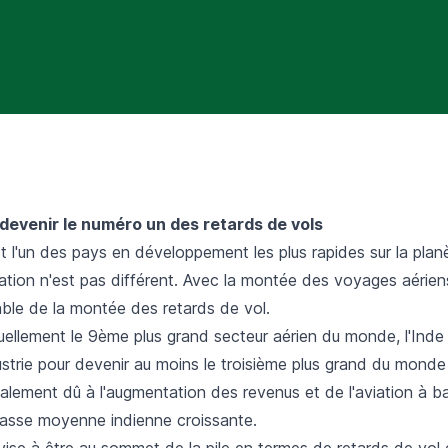
 devenir le numéro un des retards de vols
st l'un des pays en développement les plus rapides sur la plan
iation n'est pas différent. Avec la montée des voyages aérien
itable de la montée des retards de vol.
llement le 9ème plus grand secteur aérien du monde, l'Inde d
ustrie pour devenir au moins le troisième plus grand du monde 
palement dû à l'augmentation des revenus et de l'aviation à b
classe moyenne indienne croissante.
 vise à être au sommet de la pile en termes de retards de vol