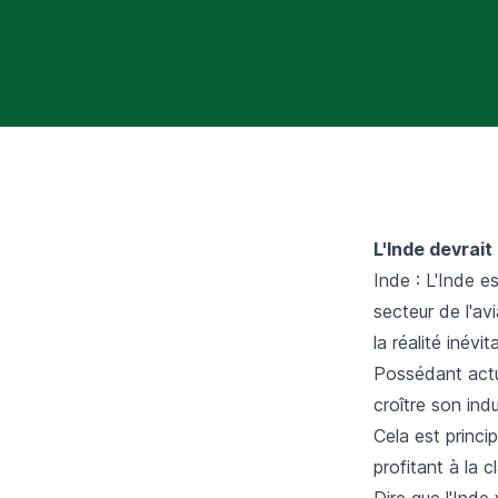
L'Inde devrait
Inde : L'Inde e
secteur de l'av
la réalité inév
Possédant actue
croître son ind
Cela est princi
profitant à la 
Dire que l'Inde