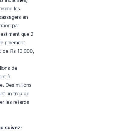
comme les
passagers en
ation par
 estiment que 2
 le paiement
t de Rs 10.000,
lions de
ent à
e. Des millions
ant un trou de
r les retards
ou suivez-