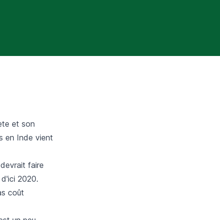
ète et son
s en Inde vient
evrait faire
d'ici 2020.
as coût
 est un peu