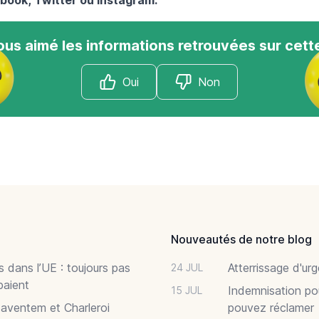
us aimé les informations retrouvées sur cett
Oui
Non
Nouveautés de notre blog
 dans l’UE : toujours pas
Atterrissage d'ur
24 JUL
paient
Indemnisation po
15 JUL
Zaventem et Charleroi
pouvez réclamer