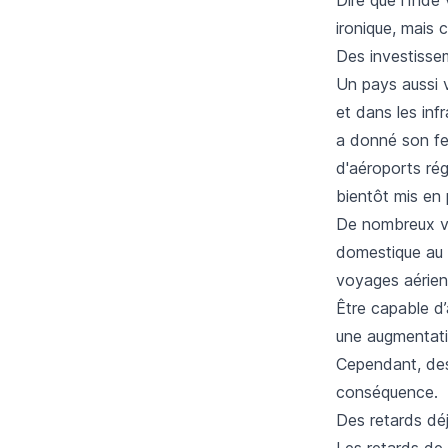
ironique, mais 
Des investisse
Un pays aussi 
et dans les inf
a donné son feu
d'aéroports rég
bientôt mis en 
De nombreux vol
domestique au 
voyages aérien
Être capable d’a
une augmentatio
Cependant, des
conséquence.
Des retards d
Les retards de