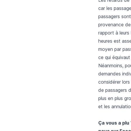
car les passage
passagers sont
provenance de l
rapport à leurs
heures est ass
moyen par pass
ce qui équivaut
Néanmoins, pour
demandes indiv
considérer lors
de passagers de
plus en plus gr
et les annulati
Ça vous a plu 
nous sur
Face