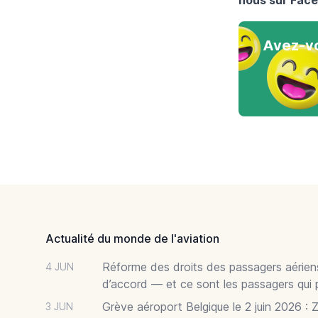
Avez-vo
Footer
Actualité du monde de l'aviation
Réforme des droits des passagers aériens
4 JUN
d’accord — et ce sont les passagers qui 
Grève aéroport Belgique le 2 juin 2026 : 
3 JUN