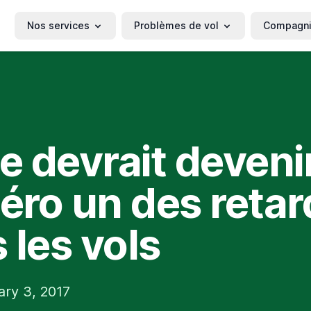
Nos services
Problèmes de vol
Compagn
de devrait devenir
ro un des retar
 les vols
ary 3, 2017