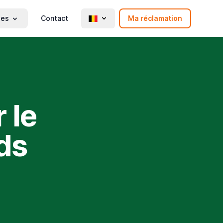
ies
Contact
Ma réclamation
 le
ds