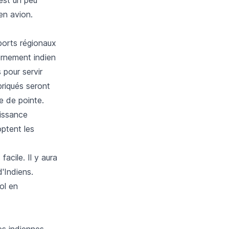
 en avion.
ports régionaux
vernement indien
 pour servir
briqués seront
e de pointe.
oissance
ptent les
acile. Il y aura
'Indiens.
ol en
es indiennes,