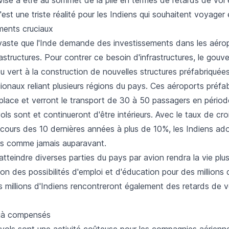
c'est une triste réalité pour les Indiens qui souhaitent voyager
ments cruciaux
vaste que l'Inde demande des investissements dans les aéro
rastructures. Pour contrer ce besoin d'infrastructures, le gou
 vert à la construction de nouvelles structures préfabriquées
ionaux reliant plusieurs régions du pays. Ces aéroports préfa
place et verront le transport de 30 à 50 passagers en périod
s sont et continueront d'être intérieurs. Avec le taux de cr
cours des 10 dernières années à plus de 10%, les Indiens ado
s comme jamais auparavant.
tteindre diverses parties du pays par avion rendra la vie plus f
n des possibilités d'emploi et d'éducation pour des millions d
 millions d'Indiens rencontreront également des retards de v
éjà compensés
 vols sont une activité coûteuse pour les compagnies aérienn