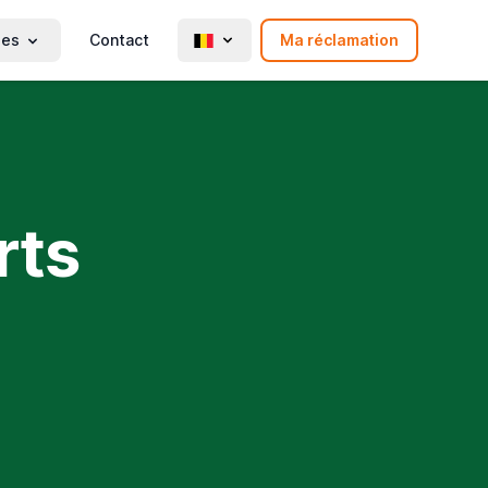
ies
Contact
Ma réclamation
rts