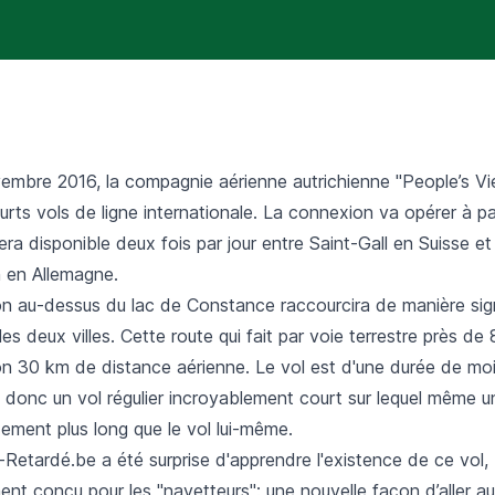
embre 2016, la compagnie aérienne autrichienne "People’s Vie
ourts vols de ligne internationale. La connexion va opérer à pa
a disponible deux fois par jour entre Saint-Gall en Suisse et
n en Allemagne.
n au-dessus du lac de Constance raccourcira de manière signi
les deux villes. Cette route qui fait par voie terrestre près d
ron 30 km de distance aérienne. Le vol est d'une durée de mo
a donc un vol régulier incroyablement court sur lequel même 
dement plus long que le vol lui-même.
-Retardé.be a été surprise d'apprendre l'existence de ce vol,
nt conçu pour les "navetteurs": une nouvelle façon d’aller au 