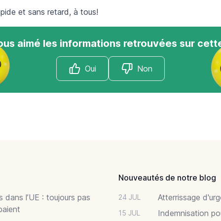
ide et sans retard, à tous!
us aimé les informations retrouvées sur cett
Oui
Non
Nouveautés de notre blog
 dans l’UE : toujours pas
Atterrissage d'ur
24 JUL
paient
Indemnisation po
15 JUL