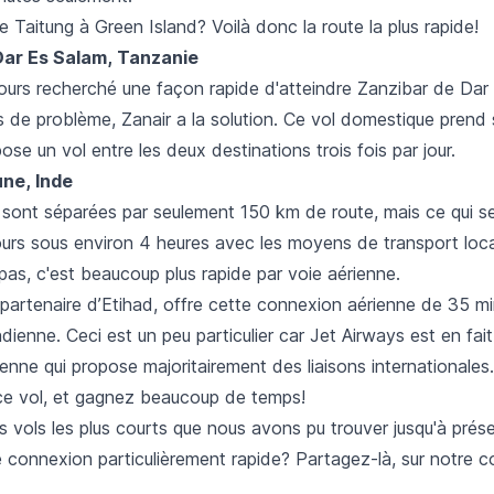
de Taitung à Green Island? Voilà donc la route la plus rapide!
 Dar Es Salam, Tanzanie
ours recherché une façon rapide d'atteindre Zanzibar de Dar
s de problème, Zanair a la solution. Ce vol domestique prend
ose un vol entre les deux destinations trois fois par jour.
une, Inde
 sont séparées par seulement 150 km de route, mais ce qui se
ours sous environ 4 heures avec les moyens de transport loc
pas, c'est beaucoup plus rapide par voie aérienne.
 partenaire d’Etihad, offre cette connexion aérienne de 35 mi
ndienne. Ceci est un peu particulier car Jet Airways est en fai
nne qui propose majoritairement des liaisons internationales.
ce vol, et gagnez beaucoup de temps!
s vols les plus courts que nous avons pu trouver jusqu'à prés
e connexion particulièrement rapide? Partagez-là, sur notre
c