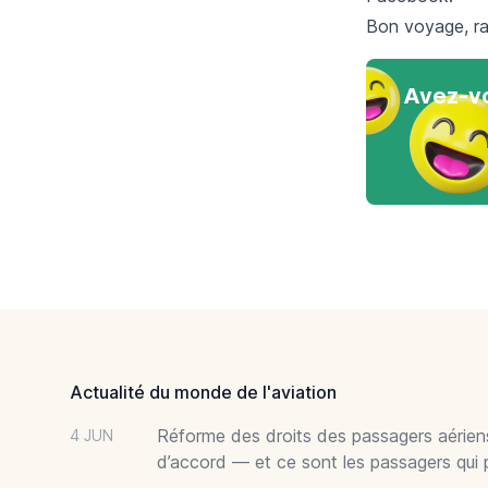
Bon voyage, rap
Avez-vo
Footer
Actualité du monde de l'aviation
Réforme des droits des passagers aériens
4 JUN
d’accord — et ce sont les passagers qui 