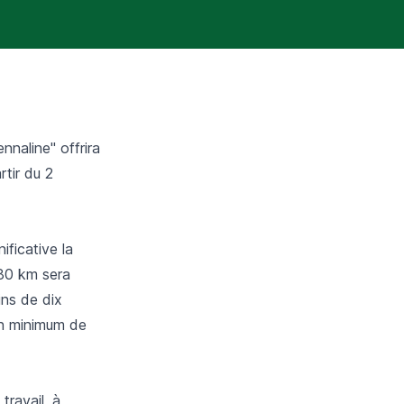
nnaline" offrira
rtir du 2
ficative la
e 80 km sera
ins de dix
un minimum de
travail, à