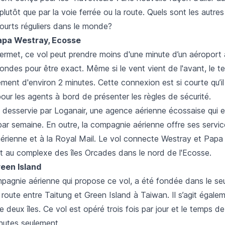
 plutôt que par la voie ferrée ou la route. Quels sont les autres
urts réguliers dans le monde?
Papa Westray, Ecosse
permet, ce vol peut prendre moins d'une minute d’un aéroport à
ndes pour être exact. Même si le vent vient de l'avant, le t
ment d'environ 2 minutes. Cette connexion est si courte qu’i
ur les agents à bord de présenter les règles de sécurité.
t desservie par Loganair, une agence aérienne écossaise qui 
 par semaine. En outre, la compagnie aérienne offre ses servi
érienne et à la Royal Mail. Le vol connecte Westray et Papa
nt au complexe des îles Orcades dans le nord de l'Ecosse.
reen Island
ompagnie aérienne qui propose ce vol, a été fondée dans le se
 route entre Taitung et Green Island à Taiwan. Il s’agit égale
 deux îles. Ce vol est opéré trois fois par jour et le temps de
inutes seulement.