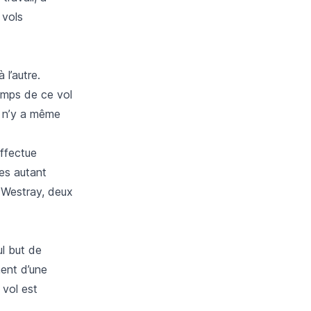
 vols
 l’autre.
emps de ce vol
l n’y a même
effectue
ces autant
 Westray, deux
ul but de
ment d’une
 vol est