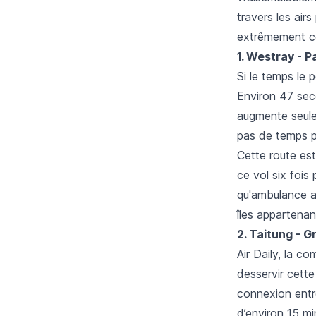
travers les airs
extrêmement co
1. Westray - 
Si le temps le 
Environ 47 seco
augmente seule
pas de temps po
Cette route es
ce vol six fois
qu'ambulance a
îles appartena
2. Taitung - G
Air Daily, la c
desservir cette
connexion entre
d’environ 15 m