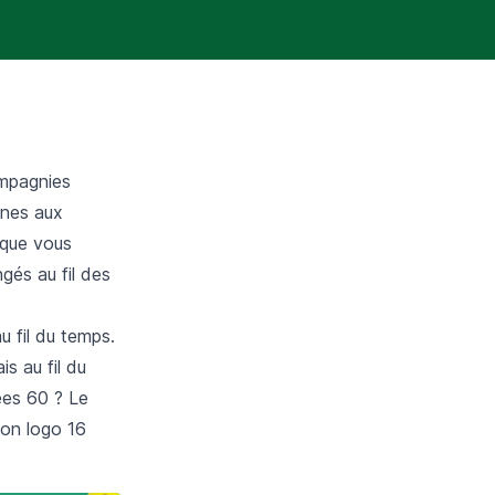
ompagnies
ines aux
 que vous
gés au fil des
u fil du temps.
s au fil du
ées 60 ? Le
son logo 16