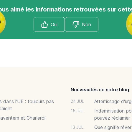
us aimé les informations retrouvées sur cett
Oui
Non
Nouveautés de notre blog
 dans l’UE : toujours pas
Atterrissage d'ur
24 JUL
paient
Indemnisation po
15 JUL
Zaventem et Charleroi
pouvez réclamer
Que signifie rêve
13 JUL