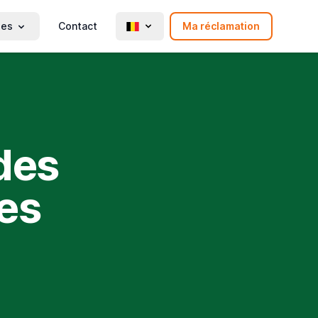
ies
Contact
Ma réclamation
des
es