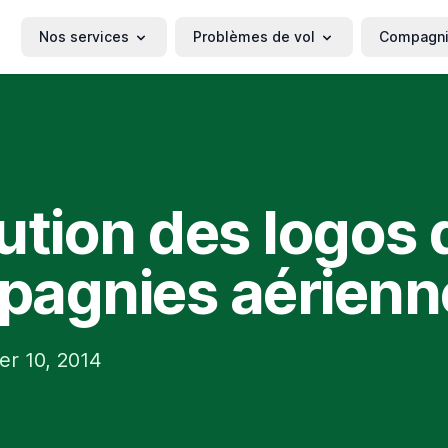
Nos services
Problèmes de vol
Compagn
ution des logos 
agnies aérienn
er 10, 2014