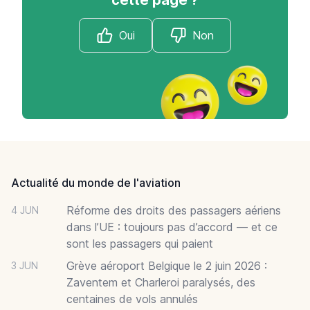
Oui
Non
Footer
Actualité du monde de l'aviation
Réforme des droits des passagers aériens
4 JUN
dans l’UE : toujours pas d’accord — et ce
sont les passagers qui paient
Grève aéroport Belgique le 2 juin 2026 :
3 JUN
Zaventem et Charleroi paralysés, des
centaines de vols annulés