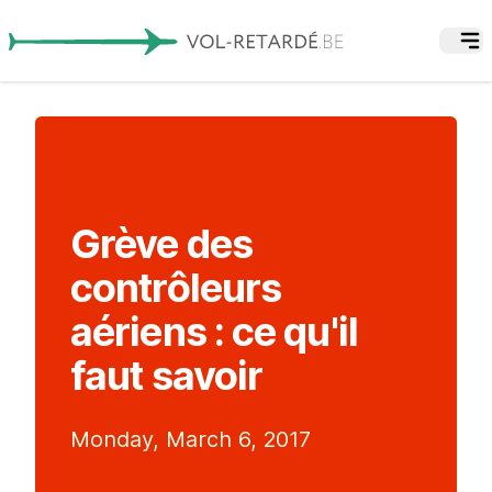
Grève des
contrôleurs
aériens : ce qu'il
faut savoir
Monday, March 6, 2017