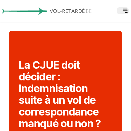
La CJUE doit
décider :
Indemnisation
suite à un vol de
correspondance
manqué ou non ?