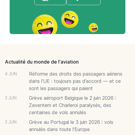
Footer
Actualité du monde de l'aviation
Réforme des droits des passagers aériens
4 JUN
dans l’UE : toujours pas d’accord — et ce
sont les passagers qui paient
Grève aéroport Belgique le 2 juin 2026 :
3 JUN
Zaventem et Charleroi paralysés, des
centaines de vols annulés
Grève au Portugal le 3 juin 2026 : vols
3 JUN
annulés dans toute l'Europe