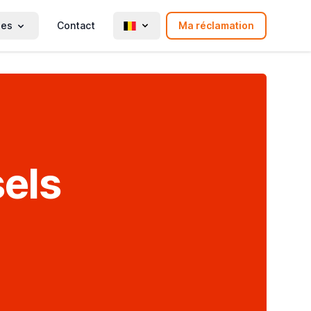
ies
Contact
Ma réclamation
sels