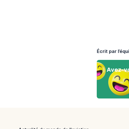
Écrit par l’éq
Avez-vo
Footer