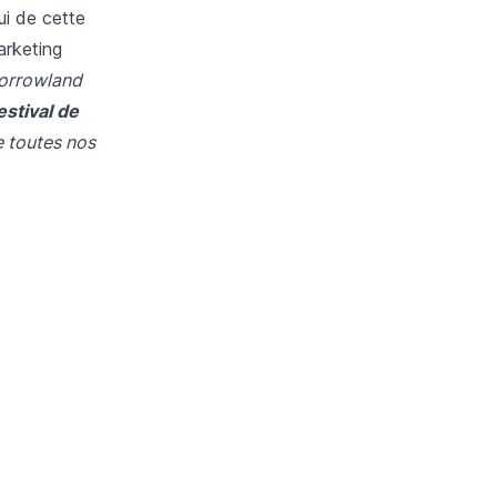
ui de cette
arketing
morrowland
estival de
e toutes nos