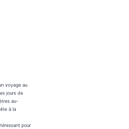
d’un voyage au
des jours de
ètres au-
fête à la
ntéressant pour