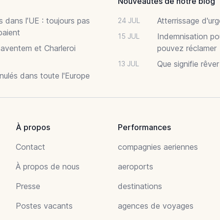
Nouveautés de notre blog
 dans l’UE : toujours pas
Atterrissage d'ur
24 JUL
paient
Indemnisation po
15 JUL
Zaventem et Charleroi
pouvez réclamer
Que signifie rêve
13 JUL
nnulés dans toute l'Europe
À propos
Performances
Contact
compagnies aeriennes
À propos de nous
aeroports
Presse
destinations
Postes vacants
agences de voyages