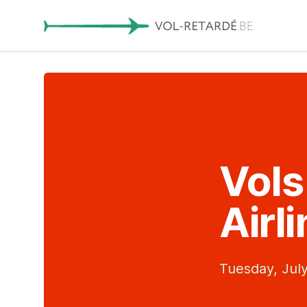
Vols
Airl
Tuesday, July