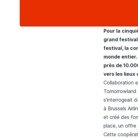
Pour la cinqui
grand festiva
festival, la c
monde entier. 
près de 10.000
vers les lieux 
Collaboration 
Tomorrowland es
s'interrogeait 
à Brussels Airl
et créé des for
place, un offre
Cette coopérati