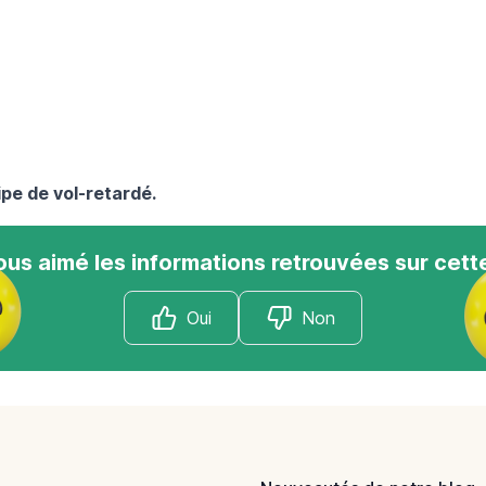
uipe de
vol-retardé
.
us aimé les informations retrouvées sur cett
Oui
Non