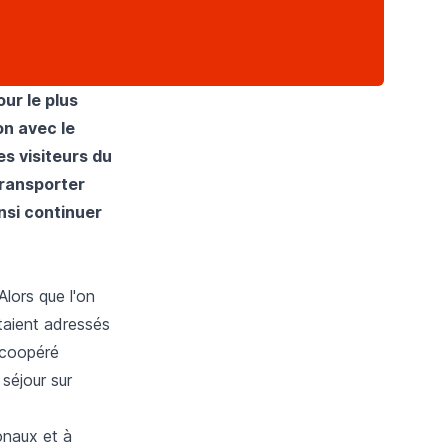
our le plus
on avec le
es visiteurs du
transporter
insi continuer
lors que l'on
étaient adressés
c coopéré
 séjour sur
onaux et à