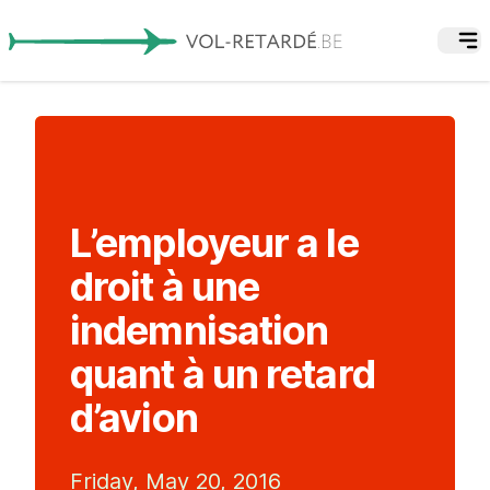
L’employeur a le
droit à une
indemnisation
quant à un retard
d’avion
Friday, May 20, 2016