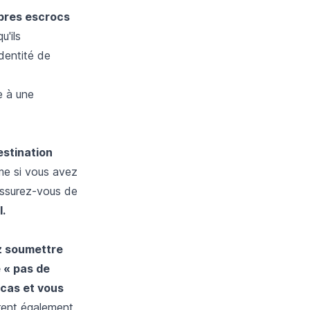
èbres escrocs
u'ils
identité de
e à une
estination
me si vous avez
Assurez-vous de
.
z soumettre
 « pas de
 cas et vous
rent également