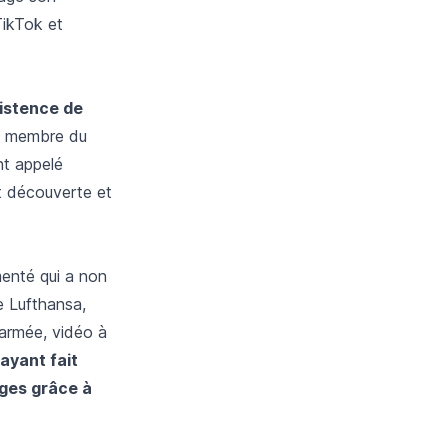
TikTok et
xistence de
 un membre du
nt appelé
t découverte et
menté qui a non
e Lufthansa,
'armée, vidéo à
ayant fait
èges grâce à