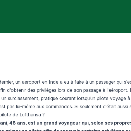
rnier, un aéroport en Inde a eu à faire à un passager qui s'es
afin d'obtenir des privilèges lors de son passage à l'aéroport. 
r un surclassement, pratique courant lorsqu’un pilote voyage à
n'est pas lui-même aux commandes. Si seulement c'était aussi s
 pilote de
Lufthansa
?
ni, 48 ans, est un grand voyageur qui, selon ses propres
se grimer en pilote afin de recevoir certains privilèges g