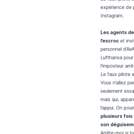
expérience de p
Instagram.
Les agents de
l’escroc
et inv
personnel d’Air
Lufthansa pour 
l'imposteur arrê
Le faux pilote
Vous n’allez pa
seulement essa
mais qui, appar
l’appui. On pou
plusieurs foi
son déguiseme
Arrête-moi si t