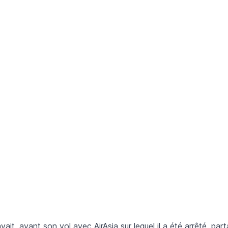
vait, avant son vol avec AirAsia sur lequel il a été arrêté, par