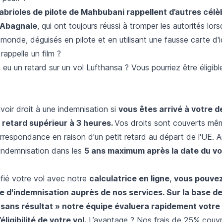
abrioles de pilote de Mahbubani rappellent d’autres cél
 Abagnale
, qui ont toujours réussi à tromper les autorités lorsq
 monde, déguisés en pilote et en utilisant une fausse carte d'
rappelle un film ?
eu un retard sur un vol Lufthansa ? Vous pourriez être éligibl
voir droit à une indemnisation si
vous êtes arrivé à votre d
 retard supérieur à 3 heures.
Vos droits sont couverts mê
respondance en raison d'un petit retard au départ de l'UE. 
indemnisation dans les
5 ans maximum après la date du vol
ifié votre vol avec notre
calculatrice en ligne
,
vous pouve
 d'indemnisation auprès de nos services. Sur la base de
sans résultat » notre équipe évaluera rapidement votre
éligibilité de votre vol.
L’avantage ? Nos frais de 25% couv