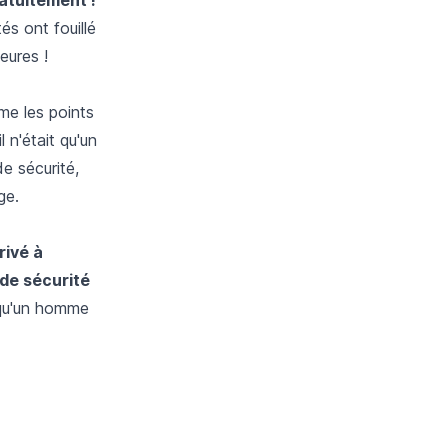
és ont fouillé
eures !
ème les points
 n'était qu'un
de sécurité,
ge.
rivé à
 de sécurité
 qu'un homme