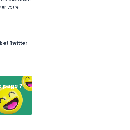
ter votre
ok
et
Twitter
e page ?