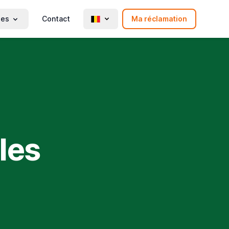
ies
Contact
Ma réclamation
les