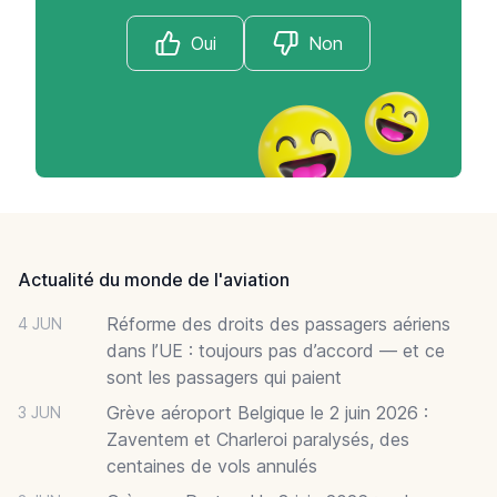
Oui
Non
Footer
Actualité du monde de l'aviation
Réforme des droits des passagers aériens
4 JUN
dans l’UE : toujours pas d’accord — et ce
sont les passagers qui paient
Grève aéroport Belgique le 2 juin 2026 :
3 JUN
Zaventem et Charleroi paralysés, des
centaines de vols annulés