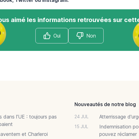
us aimé les informations retrouvées sur cett
Oui
Non
Nouveautés de notre blog
 dans l’UE : toujours pas
Atterrissage d'ur
24 JUL
paient
Indemnisation po
15 JUL
Zaventem et Charleroi
pouvez réclamer