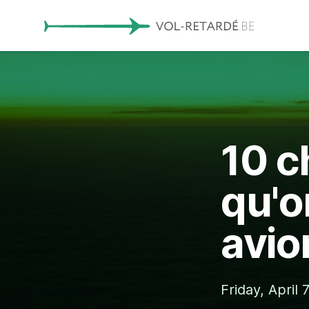
10 c
qu'o
avio
Friday, April 