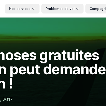
Nos services
Problèmes de vol
Compagn
hoses gratuites
n peut demande
n !
7, 2017