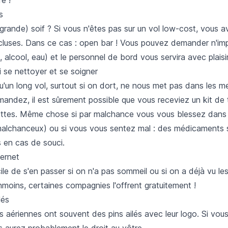
s
grande) soif ? Si vous n'êtes pas sur un vol low-cost, vous 
ncluses. Dans ce cas : open bar ! Vous pouvez demander n'im
, alcool, eau) et le personnel de bord vous servira avec plaisir
i se nettoyer et se soigner
qu'un long vol, surtout si on dort, ne nous met pas dans les me
andez, il est sûrement possible que vous receviez un kit de t
ettes. Même chose si par malchance vous vous blessez dans l'
malchanceux) ou si vous vous sentez mal : des médicaments 
s en cas de souci.
ternet
icile de s'en passer si on n'a pas sommeil ou si on a déjà vu les
moins, certaines compagnies l'offrent gratuitement !
lés
 aériennes ont souvent des pins ailés avec leur logo. Si vo
 aurez probablement le droit au vôtre.