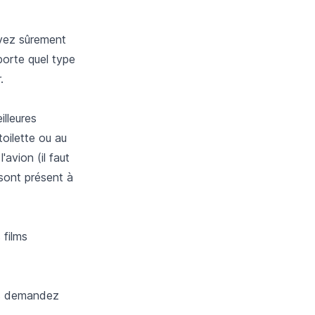
avez sûrement
porte quel type
.
illeures
oilette ou au
avion (il faut
sont présent à
 films
us demandez