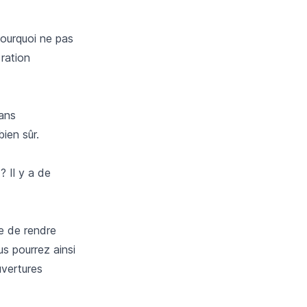
pourquoi ne pas
 ration
sans
ien sûr.
 Il y a de
le de rendre
s pourrez ainsi
uvertures