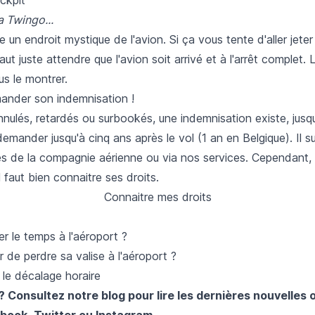
a Twingo...
e un endroit mystique de l'avion. Si ça vous tente d'aller jeter
aut juste attendre que l'avion soit arrivé et à l'arrêt complet.
us le montrer.
mander son indemnisation !
nnulés, retardés ou surbookés, une indemnisation existe, jusqu
demander jusqu'à cinq ans après le vol (1 an en Belgique). Il su
s de la compagnie aérienne ou via nos
services
. Cependant, il
il faut bien connaitre ses droits.
Connaitre mes droits
 le temps à l'aéroport ?
de perdre sa valise à l'aéroport ?
 le décalage horaire
? Consultez notre blog pour lire les dernières nouvelles 
book
,
Twitter
ou
Instagram
.