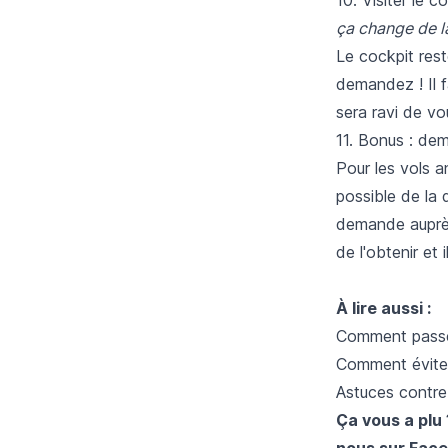
ça change de l
Le cockpit rest
demandez ! Il f
sera ravi de vo
11. Bonus : de
Pour les vols a
possible de la 
demande auprè
de l'obtenir et 
À lire aussi :
Comment passer
Comment éviter 
Astuces contre
Ça vous a plu 
nous sur
Face