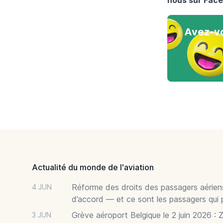
Avez-vo
Footer
Actualité du monde de l'aviation
Réforme des droits des passagers aériens
4 JUN
d’accord — et ce sont les passagers qui 
Grève aéroport Belgique le 2 juin 2026 : 
3 JUN