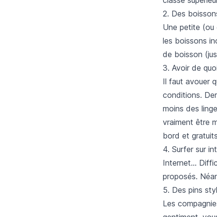
2. Des boisson
Une petite (ou 
les boissons i
de boisson (jus
3. Avoir de quo
Il faut avouer 
conditions. Dem
moins des ling
vraiment être 
bord et gratuit
4. Surfer sur in
Internet... Diff
proposés. Néan
5. Des pins sty
Les compagnies
gentiment, vous