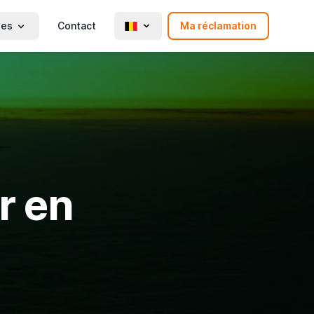
ies
Contact
Ma réclamation
r en