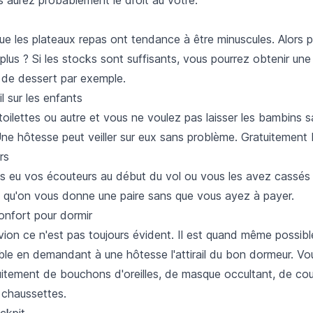
que les plateaux repas ont tendance à être minuscules. Alors 
lus ? Si les stocks sont suffisants, vous pourrez obtenir une
 de dessert par exemple.
l sur les enfants
toilettes ou autre et vous ne voulez pas laisser les bambins 
Une hôtesse peut veiller sur eux sans problème. Gratuitement b
rs
s eu vos écouteurs au début du vol ou vous les avez cassés ?
 qu'on vous donne une paire sans que vous ayez à payer.
onfort pour dormir
vion ce n'est pas toujours évident. Il est quand même possib
ble en demandant à une hôtesse l'attirail du bon dormeur. Vou
tuitement de bouchons d'oreilles, de masque occultant, de co
chaussettes.
ockpit