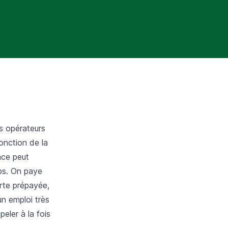
s opérateurs
onction de la
lace peut
mps. On paye
arte prépayée,
un emploi très
eler à la fois