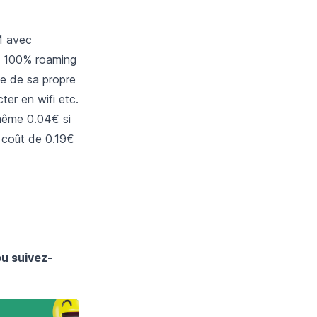
M avec
ut 100% roaming
e de sa propre
ter en wifi etc.
 même 0.04€ si
n coût de 0.19€
ou suivez-