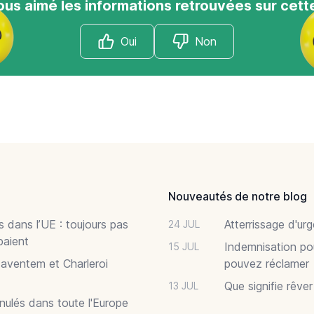
us aimé les informations retrouvées sur cett
Oui
Non
Nouveautés de notre blog
 dans l’UE : toujours pas
Atterrissage d'ur
24 JUL
paient
Indemnisation po
15 JUL
Zaventem et Charleroi
pouvez réclamer
Que signifie rêve
13 JUL
nnulés dans toute l'Europe