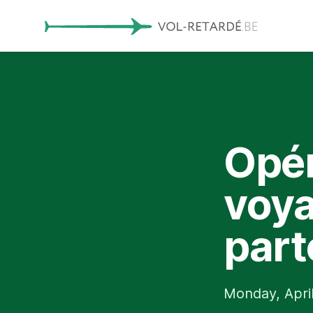
Opér
voya
part
Monday, April