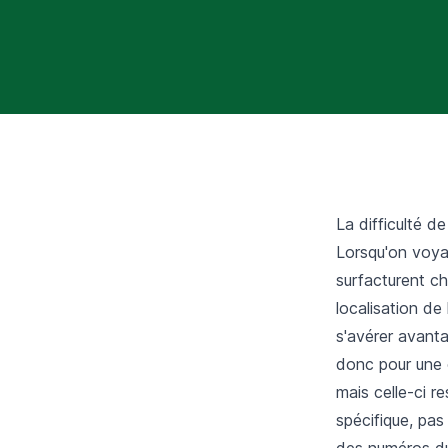
La difficulté d
Lorsqu'on voyag
surfacturent ch
localisation de
s'avérer avant
donc pour une c
mais celle-ci r
spécifique, pas
des numéros du 