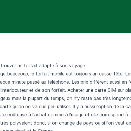
e trouver un forfait adapté à son voyage
e beaucoup, le forfait mobile est toujours un casse-tête. Le
aque minute passé au téléphone. Les prix diffèrent aussi en f
 l'interlocuteur et de son forfait. Acheter une carte SIM sur p
ageux mais la plupart du temps, on n'y reste pas très longte
arte qu'on ne va que peu utiliser. Il y a aussi l'option de la c
este coûteuse à l'achat comme à l'usage et elle correspond à 
 très polyvalent donc, si on change de pays ou si l'on veut app
pays visité et la France.