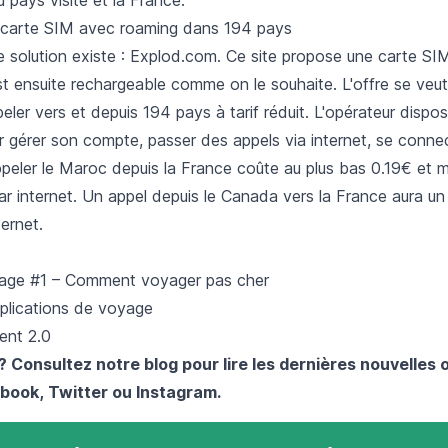
 carte SIM avec roaming dans 194 pays
 solution existe :
Explod.com
. Ce site propose une carte SI
est ensuite rechargeable comme on le souhaite. L'offre se ve
eler vers et depuis 194 pays à tarif réduit. L'
opérateur
dispos
r gérer son compte, passer des appels via internet, se connec
peler le Maroc depuis la France coûte au plus bas 0.19€ et
 par internet. Un appel depuis le Canada vers la France aura u
ternet.
yage #1 – Comment voyager pas cher
pplications de voyage
gent 2.0
? Consultez notre blog pour lire les dernières nouvelles 
book
,
Twitter
ou
Instagram
.