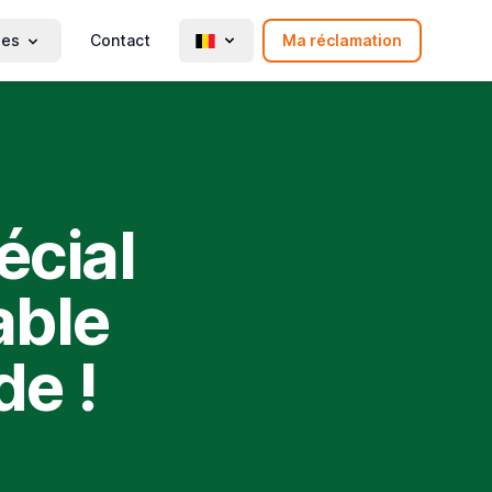
ies
Contact
Ma réclamation
écial
able
de !