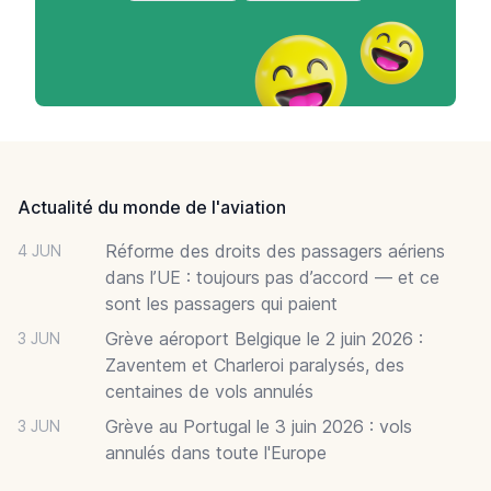
Footer
Actualité du monde de l'aviation
Réforme des droits des passagers aériens
4 JUN
dans l’UE : toujours pas d’accord — et ce
sont les passagers qui paient
Grève aéroport Belgique le 2 juin 2026 :
3 JUN
Zaventem et Charleroi paralysés, des
centaines de vols annulés
Grève au Portugal le 3 juin 2026 : vols
3 JUN
annulés dans toute l'Europe