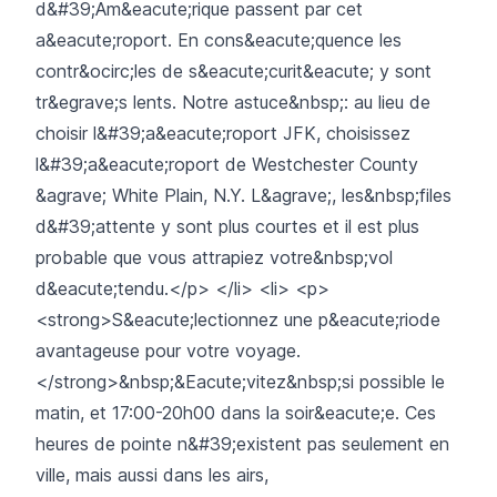
d&#39;Am&eacute;rique passent par cet
a&eacute;roport. En cons&eacute;quence les
contr&ocirc;les de s&eacute;curit&eacute; y sont
tr&egrave;s lents. Notre astuce&nbsp;: au lieu de
choisir l&#39;a&eacute;roport JFK, choisissez
l&#39;a&eacute;roport de Westchester County
&agrave; White Plain, N.Y. L&agrave;, les&nbsp;files
d&#39;attente y sont plus courtes et il est plus
probable que vous attrapiez votre&nbsp;vol
d&eacute;tendu.</p> </li> <li> <p>
<strong>S&eacute;lectionnez une p&eacute;riode
avantageuse pour votre voyage.
</strong>&nbsp;&Eacute;vitez&nbsp;si possible le
matin, et 17:00-20h00 dans la soir&eacute;e. Ces
heures de pointe n&#39;existent pas seulement en
ville, mais aussi dans les airs,