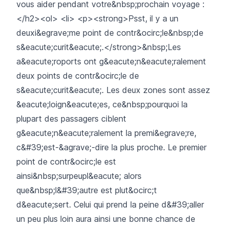
vous aider pendant votre&nbsp;prochain voyage :
</h2><ol> <li> <p><strong>Psst, il y a un
deuxi&egrave;me point de contr&ocirc;le&nbsp;de
s&eacute;curit&eacute;.</strong>&nbsp;Les
a&eacute;roports ont g&eacute;n&eacute;ralement
deux points de contr&ocirc;le de
s&eacute;curit&eacute;. Les deux zones sont assez
&eacute;loign&eacute;es, ce&nbsp;pourquoi la
plupart des passagers ciblent
g&eacute;n&eacute;ralement la premi&egrave;re,
c&#39;est-&agrave;-dire la plus proche. Le premier
point de contr&ocirc;le est
ainsi&nbsp;surpeupl&eacute; alors
que&nbsp;l&#39;autre est plut&ocirc;t
d&eacute;sert. Celui qui prend la peine d&#39;aller
un peu plus loin aura ainsi une bonne chance de