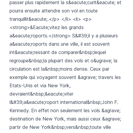
passer plus rapidement la s&eacute;curit&eacute; et
pourra ensuite attendre son vol en toute
tranquillit&eacute;.</p> </li> <li> <p>
<strong>&Eacute;vitez les grands
a&eacute;roports.</strong> S&#39;il y a plusieurs
a&eacute;roports dans une ville, il est souvent
int&eacute;ressant de comparer&nbsp;lequel
regroupe&nbsp;la plupart des vols et o&ugrave; la
circulation est la&nbsp;moins dense. Ceux par
exemple qui voyagent souvent &agrave; travers les
Etats-Unis et via New York,
devraient&nbsp;&eacute;viter
l&#39;a&eacute;roport international&nbsp;John F.
Kennedy. En effet non seulement les vols &agrave;
destination de New York, mais aussi ceux &agrave;
partir de New York&nbsp;vers&nbsp;toute ville