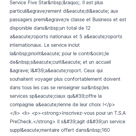
Service Five Star&nbsp;&raquo;. Il est plus
particuli&egrave;rement d&eacute;di&eacute; aux
passagers premi&egrave;re classe et Business et est
disponible dans&nbsp;un total de 12
a&eacute;roports nationaux et 5 a&eacute;roports
internationaux. Le service inclut
la&nbsp;priorit&eacute; pour le contr&ocirc;le
de&nbsp;s&eacute;curit&eacute; et un accueil
&agrave; l&#39;a&eacute;roport. Ceux qui
souhaitent voyager plus confortablement doivent
dans tous les cas se renseigner sur&nbsp;les
services sp&eacute;ciaux qu&#39;offre la
compagnie a&eacute;rienne de leur choix !</p>
</li> <li> <p><strong>Inscrivez-vous pour un T.S.A
PreCheck.</strong> Il s&#39;agit d&#39;un service
suppl&eacute;mentaire offert dans&nbsp;160