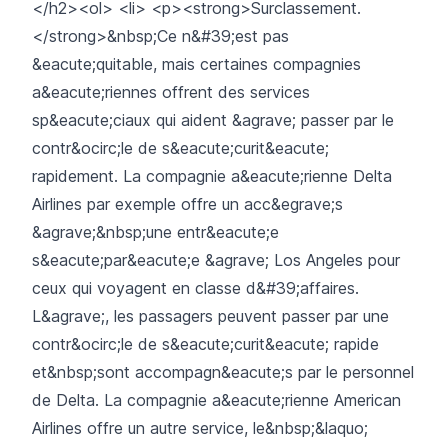
</h2><ol> <li> <p><strong>Surclassement.
</strong>&nbsp;Ce n&#39;est pas
&eacute;quitable, mais certaines compagnies
a&eacute;riennes offrent des services
sp&eacute;ciaux qui aident &agrave; passer par le
contr&ocirc;le de s&eacute;curit&eacute;
rapidement. La compagnie a&eacute;rienne Delta
Airlines par exemple offre un acc&egrave;s
&agrave;&nbsp;une entr&eacute;e
s&eacute;par&eacute;e &agrave; Los Angeles pour
ceux qui voyagent en classe d&#39;affaires.
L&agrave;, les passagers peuvent passer par une
contr&ocirc;le de s&eacute;curit&eacute; rapide
et&nbsp;sont accompagn&eacute;s par le personnel
de Delta. La compagnie a&eacute;rienne American
Airlines offre un autre service, le&nbsp;&laquo;