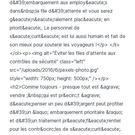
d&#39;embarquement aux employ&eacute;s
dans&nbsp;la file d&#39;attente et vous serez
g&eacute;n&eacute;ralement plac&eacute; en
priorit&eacute;. Le personnel de
s&eacute;curit&eacute; est lui aussi humain et fait de
son mieux pour soutenir les voyageurs !</p> </li>
</ol><p><img alt="Éviter les files d'attente aux
contrôles de sécurité" class="left"
src="/uploads/2016/6/pexels-photo.jpg"
style="width: 750px; height: 500px;" /></p>
<h2>Comme toujours - presque tout est &agrave;
vendre ;&nbsp;qui est pr&ecirc;t &agrave;
d&eacute;penser un peu d&#39;argent peut profiter
d&#39;un &laquo; embarquement prioritaire &raquo;
et d&#39;un traitement pr&eacute;f&eacute;rentiel
pour les contr&ocirc;les de s&eacute;curit&eacute;.