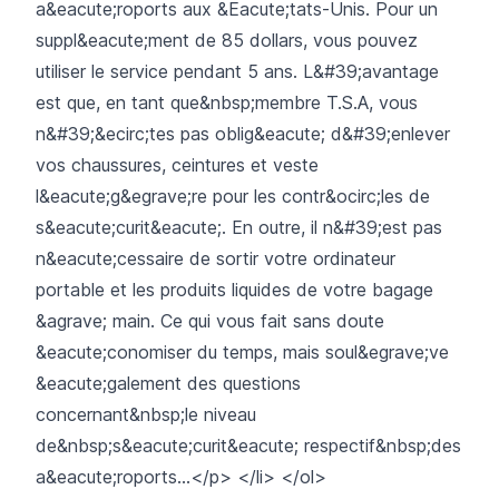
a&eacute;roports aux &Eacute;tats-Unis. Pour un
suppl&eacute;ment de 85 dollars, vous pouvez
utiliser le service pendant 5 ans. L&#39;avantage
est que, en tant que&nbsp;membre T.S.A, vous
n&#39;&ecirc;tes pas oblig&eacute; d&#39;enlever
vos chaussures, ceintures et veste
l&eacute;g&egrave;re pour les contr&ocirc;les de
s&eacute;curit&eacute;. En outre, il n&#39;est pas
n&eacute;cessaire de sortir votre ordinateur
portable et les produits liquides de votre bagage
&agrave; main. Ce qui vous fait sans doute
&eacute;conomiser du temps, mais soul&egrave;ve
&eacute;galement des questions
concernant&nbsp;le niveau
de&nbsp;s&eacute;curit&eacute; respectif&nbsp;des
a&eacute;roports...</p> </li> </ol>