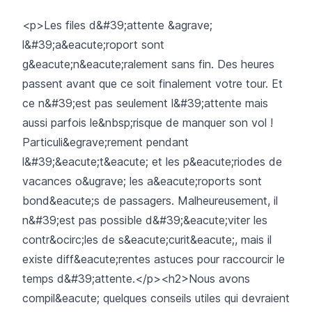
<p>Les files d&#39;attente &agrave;
l&#39;a&eacute;roport sont
g&eacute;n&eacute;ralement sans fin. Des heures
passent avant que ce soit finalement votre tour. Et
ce n&#39;est pas seulement l&#39;attente mais
aussi parfois le&nbsp;risque de manquer son vol !
Particuli&egrave;rement pendant
l&#39;&eacute;t&eacute; et les p&eacute;riodes de
vacances o&ugrave; les a&eacute;roports sont
bond&eacute;s de passagers. Malheureusement, il
n&#39;est pas possible d&#39;&eacute;viter les
contr&ocirc;les de s&eacute;curit&eacute;, mais il
existe diff&eacute;rentes astuces pour raccourcir le
temps d&#39;attente.</p><h2>Nous avons
compil&eacute; quelques conseils utiles qui devraient