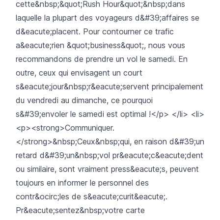
cette&nbsp;&quot;Rush Hour&quot;&nbsp;dans
laquelle la plupart des voyageurs d&#39;affaires se
d&eacute;placent. Pour contourner ce trafic
a&eacute;rien &quot;business&quot;, nous vous
recommandons de prendre un vol le samedi. En
outre, ceux qui envisagent un court
s&eacute;jour&nbsp;r&eacute;servent principalement
du vendredi au dimanche, ce pourquoi
s&#39;envoler le samedi est optimal !</p> </li> <li>
<p><strong>Communiquer.
</strong>&nbsp;Ceux&nbsp;qui, en raison d&#39;un
retard d&#39;un&nbsp;vol pr&eacute;c&eacute;dent
ou similaire, sont vraiment press&eacute;s, peuvent
toujours en informer le personnel des
contr&ocirc;les de s&eacute;curit&eacute;.
Pr&eacute;sentez&nbsp;votre carte