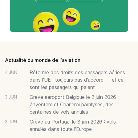
Footer
Actualité du monde de l'aviation
Réforme des droits des passagers aériens
4 JUN
dans l’UE : toujours pas d’accord — et ce
sont les passagers qui paient
Grève aéroport Belgique le 2 juin 2026 :
3 JUN
Zaventem et Charleroi paralysés, des
centaines de vols annulés
Grève au Portugal le 3 juin 2026 : vols
3 JUN
annulés dans toute l'Europe