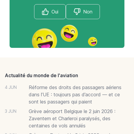
Oui
Non
Footer
Actualité du monde de l'aviation
Réforme des droits des passagers aériens
4 JUN
dans l’UE : toujours pas d’accord — et ce
sont les passagers qui paient
Grève aéroport Belgique le 2 juin 2026 :
3 JUN
Zaventem et Charleroi paralysés, des
centaines de vols annulés