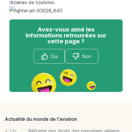
dizaines de touristes.
Avez-vous aimé les
informations retrouvées sur
cette page ?
Oui
Non
Footer
Actualité du monde de l'aviation
Réforme des droits des passagers aériens
4 JUN