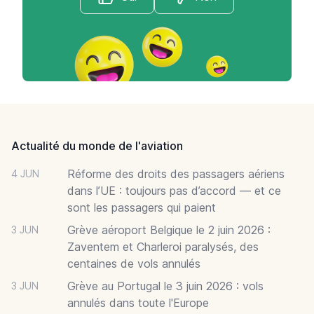
Footer
Actualité du monde de l'aviation
Réforme des droits des passagers aériens
4 JUN
dans l’UE : toujours pas d’accord — et ce
sont les passagers qui paient
Grève aéroport Belgique le 2 juin 2026 :
3 JUN
Zaventem et Charleroi paralysés, des
centaines de vols annulés
Grève au Portugal le 3 juin 2026 : vols
3 JUN
annulés dans toute l'Europe