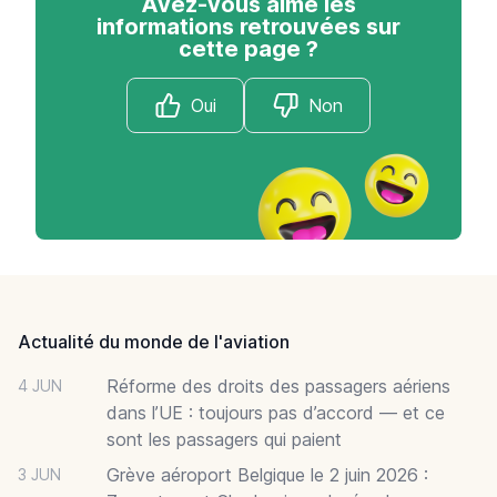
Avez-vous aimé les
informations retrouvées sur
cette page ?
Oui
Non
Footer
Actualité du monde de l'aviation
Réforme des droits des passagers aériens
4 JUN
dans l’UE : toujours pas d’accord — et ce
sont les passagers qui paient
Grève aéroport Belgique le 2 juin 2026 :
3 JUN