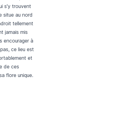
i s'y trouvent
e situe au nord
droit tellement
nt jamais mis
us encourager à
pas, ce lieu est
fortablement et
te de ces
a flore unique.