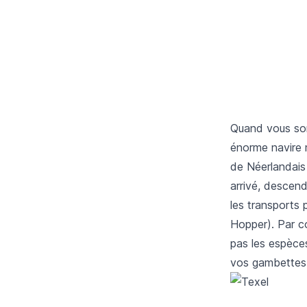
Quand vous sort
énorme navire 
de Néerlandais e
arrivé, descende
les transports 
Hopper). Par co
pas les espèces
vos gambettes 