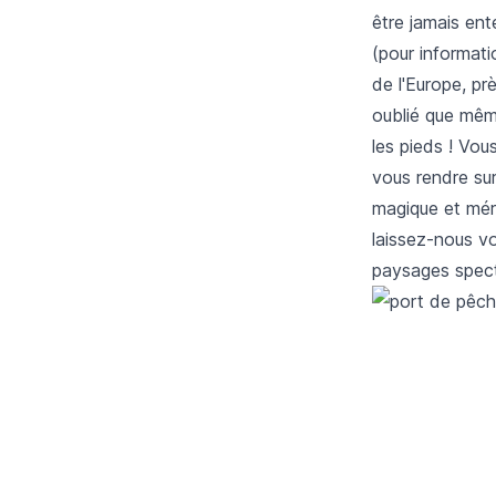
être jamais ent
(pour informat
de l'Europe, pr
oublié que mêm
les pieds ! Vo
vous rendre sur
magique et méri
laissez-nous v
paysages spect