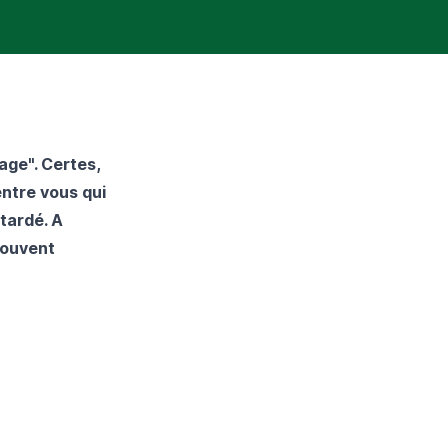
age". Certes,
entre vous qui
etardé
. A
souvent