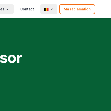
ies
Contact
Ma réclamation
ésor