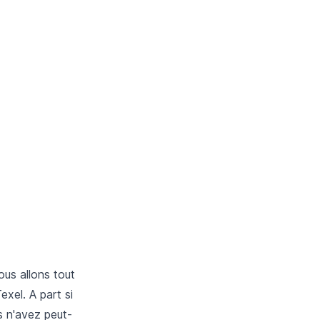
ous allons tout
exel. A part si
s n'avez peut-